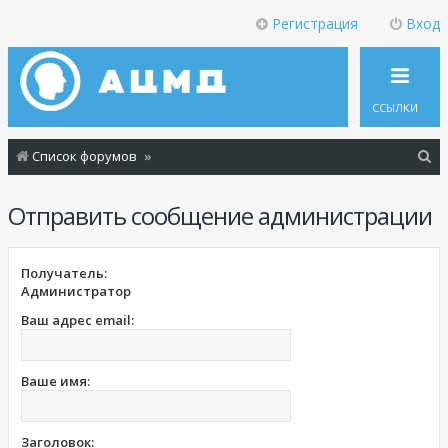
Регистрация
Вход
ССЫЛКИ
П
Список форумов
о
Отправить сообщение администрации
и
с
к
Получатель:
Администратор
Ваш адрес email:
Ваше имя:
Заголовок: