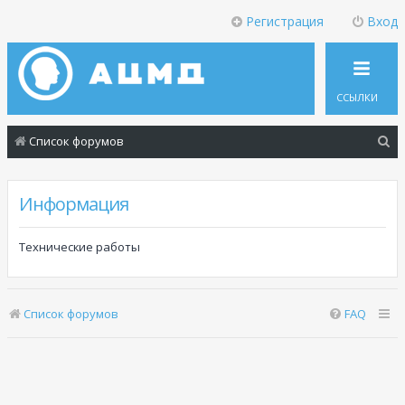
Регистрация
Вход
ССЫЛКИ
П
Список форумов
о
и
Информация
с
к
Технические работы
Список форумов
FAQ