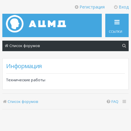
Регистрация
Вход
ССЫЛКИ
П
Список форумов
о
и
Информация
с
к
Технические работы
Список форумов
FAQ