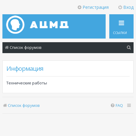
Регистрация
Вход
ССЫЛКИ
П
Список форумов
о
и
Информация
с
к
Технические работы
Список форумов
FAQ