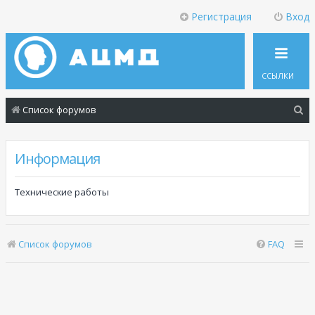
Регистрация
Вход
ССЫЛКИ
П
Список форумов
о
и
Информация
с
к
Технические работы
Список форумов
FAQ