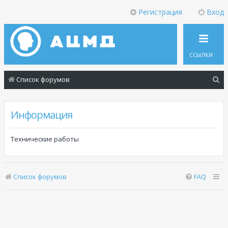
Регистрация
Вход
ССЫЛКИ
П
Список форумов
о
и
Информация
с
к
Технические работы
Список форумов
FAQ